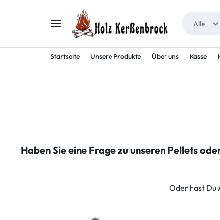
Alle
HOLZ
TRETEN
Startseite
Unsere Produkte
Über uns
Kasse
KERSSENBROCK
SIE
MIT
UNS
INS
Haben Sie eine Frage zu unseren Pellets ode
ABENTEUER!
Oder hast Du 