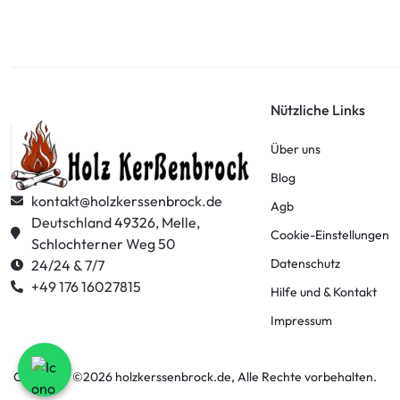
Nützliche Links
Über uns
Blog
kontakt@holzkerssenbrock.de
Agb
Deutschland 49326, Melle,
Cookie-Einstellungen
Schlochterner Weg 50
Datenschutz
24/24 & 7/7
+49 176 16027815
Hilfe und & Kontakt
Impressum
Copyright ©2026
holzkerssenbrock.de
, Alle Rechte vorbehalten.