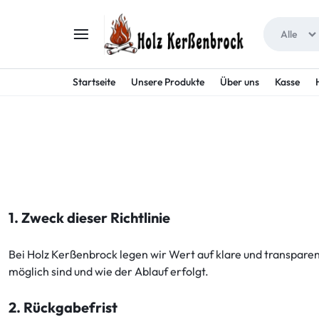
Alle
HOLZ
TRETEN
Startseite
Unsere Produkte
Über uns
Kasse
KERSSENBROCK
SIE
MIT
UNS
INS
1. Zweck dieser Richtlinie
ABENTEUER!
Bei Holz Kerßenbrock legen wir Wert auf klare und transpar
möglich sind und wie der Ablauf erfolgt.
2. Rückgabefrist