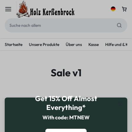
Startseite
Unsere Produkte
Über uns
Kasse
Hilfe und & Ko
Sale v1
Get 15% Off Almost
Everything*
With code: MTNEW