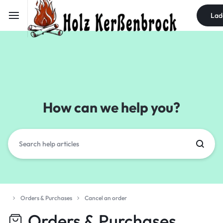
Lad
How can we help you?
Orders & Purchases
Cancel an order
Orders & Purchases