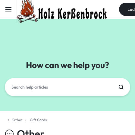
Lad
How can we help you?
Other
Gift Cards
Other