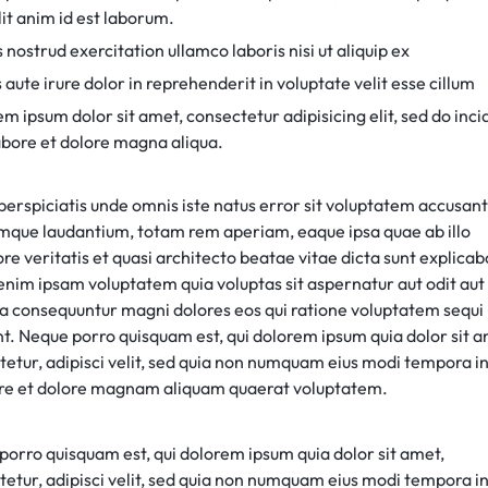
it anim id est laborum.
 nostrud exercitation ullamco laboris nisi ut aliquip ex
 aute irure dolor in reprehenderit in voluptate velit esse cillum
m ipsum dolor sit amet, consectetur adipisicing elit, sed do inci
abore et dolore magna aliqua.
perspiciatis unde omnis iste natus error sit voluptatem accusan
mque laudantium, totam rem aperiam, eaque ipsa quae ab illo
re veritatis et quasi architecto beatae vitae dicta sunt explicab
nim ipsam voluptatem quia voluptas sit aspernatur aut odit aut 
ia consequuntur magni dolores eos qui ratione voluptatem sequi
nt. Neque porro quisquam est, qui dolorem ipsum quia dolor sit a
tetur, adipisci velit, sed quia non numquam eius modi tempora i
ore et dolore magnam aliquam quaerat voluptatem.
porro quisquam est, qui dolorem ipsum quia dolor sit amet,
tetur, adipisci velit, sed quia non numquam eius modi tempora i