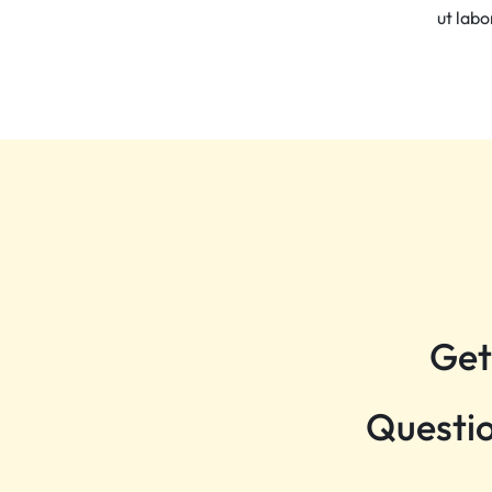
ut lab
Get
Questio