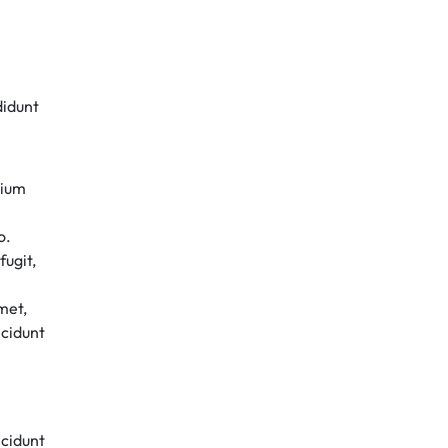
didunt
tium
o.
fugit,
met,
ncidunt
ncidunt