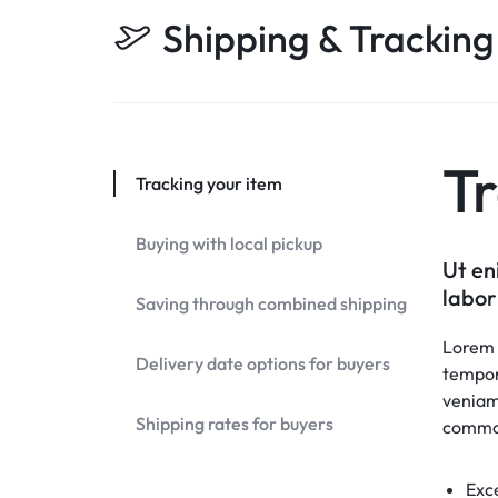
Shipping & Tracking
Tr
Tracking your item
Buying with local pickup
Ut en
labor
Saving through combined shipping
Lorem i
Delivery date options for buyers
tempor
veniam,
Shipping rates for buyers
commo
Exce