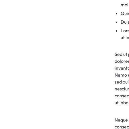
moll
Quis
Duis
Lore
ut l
Sed ut 
dolore
invento
Nemo e
sed qu
nesciu
consec
ut lab
Neque 
consec