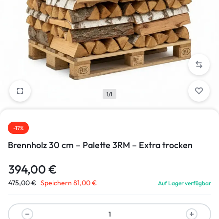
1/1
-17%
Brennholz 30 cm – Palette 3RM – Extra trocken
394,00
€
475,00
€
Speichern
81,00
€
Auf Lager verfügbar