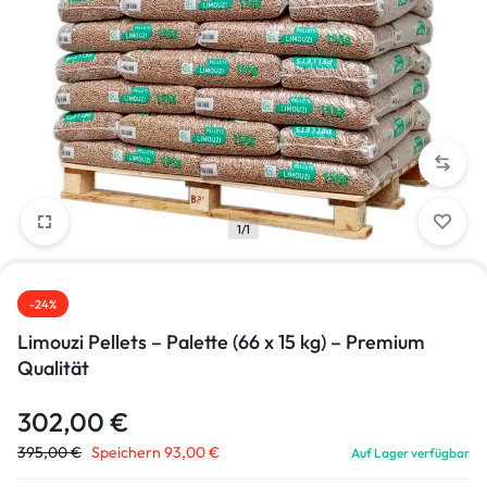
1/1
-24%
Limouzi Pellets – Palette (66 x 15 kg) – Premium
Qualität
302,00
€
395,00
€
Speichern
93,00
€
Auf Lager verfügbar