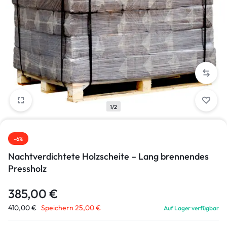
1/2
-6%
Nachtverdichtete Holzscheite – Lang brennendes
Pressholz
385,00
€
410,00
€
Speichern
25,00
€
Auf Lager verfügbar